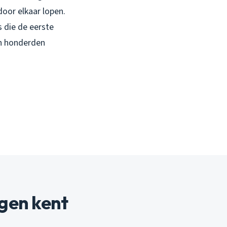
oor elkaar lopen.
 die de eerste
én honderden
gen kent