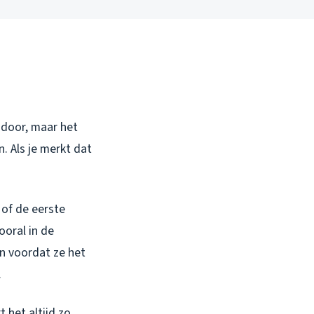
t door, maar het
. Als je merkt dat
 of de eerste
ooral in de
n voordat ze het
.
 het altijd zo