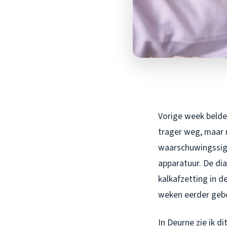
Vorige week belde 
trager weg, maar 
waarschuwingssign
apparatuur. De di
kalkafzetting in d
weken eerder gebe
In Deurne zie ik 