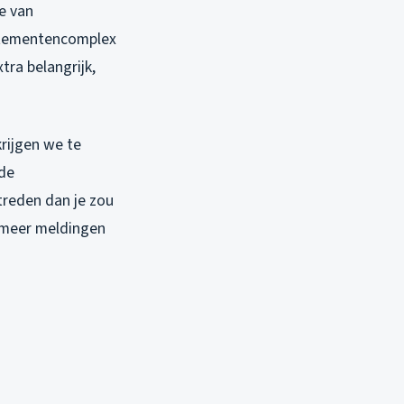
e van
artementencomplex
ra belangrijk,
rijgen we te
de
treden dan je zou
% meer meldingen