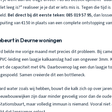
let leeg is?” realiseer je je dat er iets mis is. Tegen die tijd i
keld.
Bel direct bij dit eerste teken: 085 019 57 95
, dan loss
puiting van €150 in plaats van een complete ontstopping van
beurt in Deurne woningen
ord belde me vorige maand met precies dit probleem. Bij cam
PVC-leiding een laagje kalkaanslag had van ongeveer 3mm. Kl
rt de capaciteit met 6%. Daarbovenop lag een dun laagje toi
espoeld. Samen creëerde dit een bottleneck.
ard water zoals wij hebben, bouwt die kalk zich op over jare
nieuwbouwwijken zijn daar minder gevoelig voor dan de oude 
tationsbuurt, maar volledig immuun is niemand. Vooral niet al
ikt dat langzamer oplost.