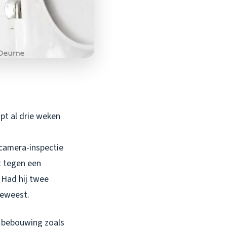
opt al drie weken
 camera-inspectie
t tegen een
 Had hij twee
geweest.
e bebouwing zoals