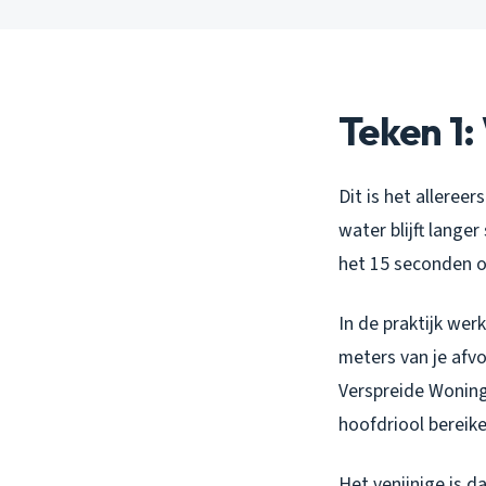
Teken 1:
Dit is het alleree
water blijft lange
het 15 seconden of
In de praktijk wer
meters van je afvo
Verspreide Woning
hoofdriool bereik
Het venijnige is d