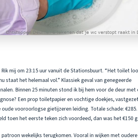
Rik mij om 23:15 uur vanuit de Stationsbuurt. “Het toilet lo
nu staat het helemaal vol.” Klassiek geval van genegeerde
alen. Binnen 25 minuten stond ik bij hem voor de deur met
agnose? Een prop toiletpapier en vochtige doekjes, vastgeze
e oude vooroorlogse gietijzeren leiding. Totale schade: €285.
ld toen het eerste teken zich voordeed, dan was het €150 
dit patroon wekelijks terugkomen. Vooral in wijken met ouder