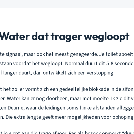
 Water dat trager wegloopt
rste signaal, maar ook het meest genegeerde. Je toilet spoel
r staan voordat het wegloopt. Normaal duurt dit 5-8 seconden
 langer duurt, dan ontwikkelt zich een verstopping.
kt het zo: er vormt zich een gedeeltelijke blokkade in de sifon
er. Water kan er nog doorheen, maar met moeite. Ik zie dit v
en Deurne, waar de leidingen soms flinke afstanden aflegge
en. Die extra lengte geeft meer mogelijkheden voor ophoping
at je went aan die trage afvoer. Pas als bezoek opmerkt “duurt