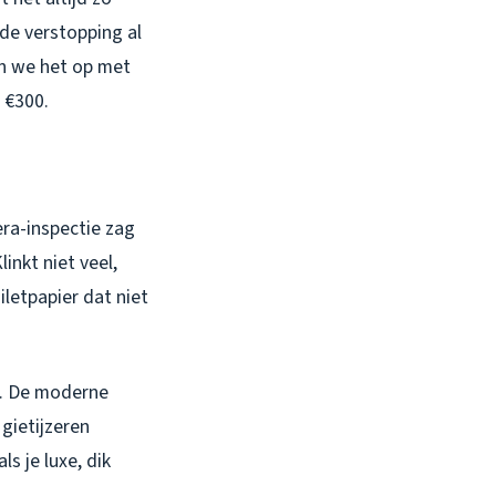
s de verstopping al
en we het op met
 €300.
era-inspectie zag
inkt niet veel,
letpapier dat niet
n. De moderne
gietijzeren
s je luxe, dik