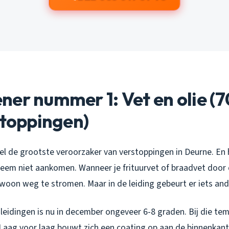
er nummer 1: Vet en olie (
stoppingen)
fel de grootste veroorzaker van verstoppingen in Deurne. En h
obleem niet aankomen. Wanneer je frituurvet of braadvet doo
gewoon weg te stromen. Maar in de leiding gebeurt er iets and
leidingen is nu in december ongeveer 6-8 graden. Bij die tem
Laag voor laag bouwt zich een coating op aan de binnenkant