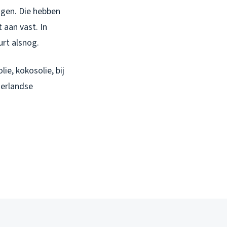
ngen. Die hebben
 aan vast. In
rt alsnog.
ie, kokosolie, bij
derlandse