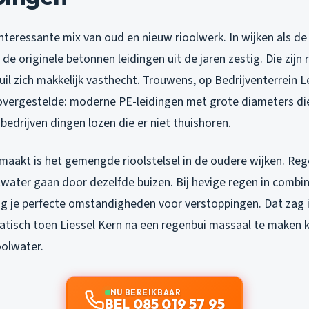
nteressante mix van oud en nieuw rioolwerk. In wijken als de
 de originele betonnen leidingen uit de jaren zestig. Die zijn
il zich makkelijk vasthecht. Trouwens, op Bedrijventerrein L
overgestelde: moderne PE-leidingen met grote diameters die
 bedrijven dingen lozen die er niet thuishoren.
maakt is het gemengde rioolstelsel in de oudere wijken. Re
lwater gaan door dezelfde buizen. Bij hevige regen in combi
ijg je perfecte omstandigheden voor verstoppingen. Dat zag 
tisch toen Liessel Kern na een regenbui massaal te maken 
olwater.
NU BEREIKBAAR
BEL 085 019 57 95