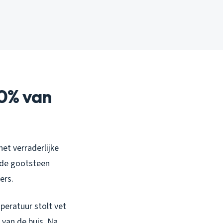
70% van
et verraderlijke
r de gootsteen
ers.
peratuur stolt vet
 van de buis. Na