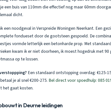
je een buis van 110mm die effectief nog maar 60mm doorgan
lemaal dicht.
 ik een noodgeval in Verspreide Woningen Neerkant. Een gez
mplete fondueset door de gootsteen gespoeld. De combinat
stjes vormde letterlijk een betonharde prop. Met standaar
ieken kwam ik er niet doorheen, ik moest hogedruk met 90
etmassa op te lossen.
tverstoppping?
Een standaard ontstopping overdag: €125-15
betaal je al snel €200-275.
Bel direct voor spoedhulp: 085 01
t het gaat kosten.
opbouwt in Deurne leidingen