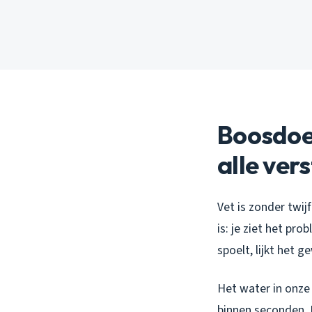
Boosdoen
alle ver
Vet is zonder twij
is: je ziet het pr
spoelt, lijkt het 
Het water in onze 
binnen seconden. 