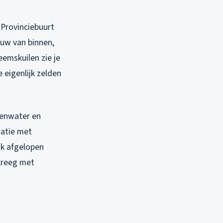
 Provinciebuurt
 ruw van binnen,
eemskuilen zie je
 eigenlijk zelden
genwater en
natie met
ik afgelopen
kreeg met