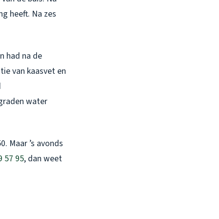
g heeft. Na zes
in had na de
ie van kaasvet en
d
 graden water
0. Maar ’s avonds
9 57 95
, dan weet