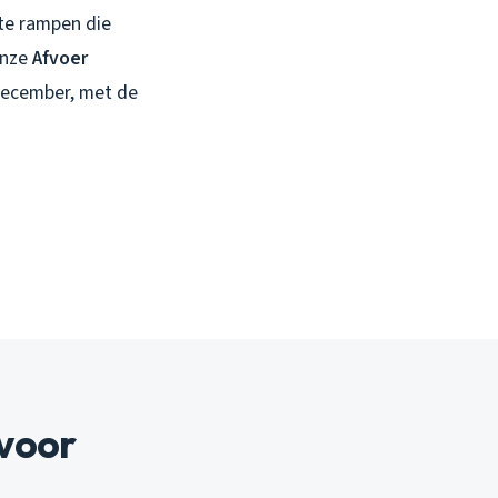
ote rampen die
onze
Afvoer
 december, met de
voor