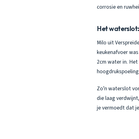
corrosie en ruwhei
Het waterslot:
Milo uit Versprei
keukenafvoer was 
2cm water in. Het
hoogdrukspoelingen
Zo’n waterslot vo
die laag verdwijnt,
je vermoedt dat je