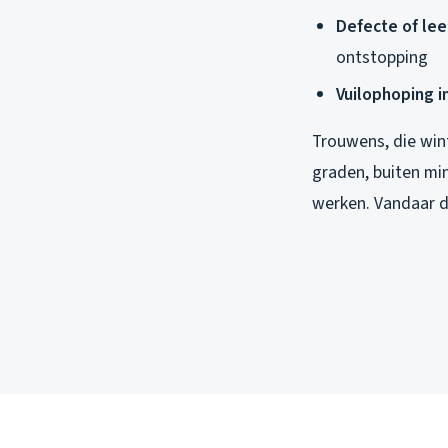
Defecte of le
ontstopping
Vuilophoping i
Trouwens, die win
graden, buiten mi
werken. Vandaar di