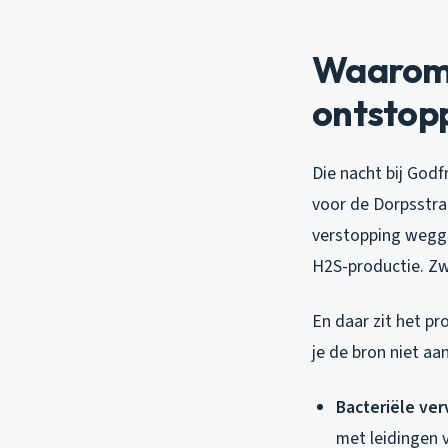
Waarom b
ontstop
Die nacht bij Godf
voor de Dorpsstra
verstopping wegge
H2S-productie. Zw
En daar zit het p
je de bron niet aa
Bacteriële ver
met leidingen 