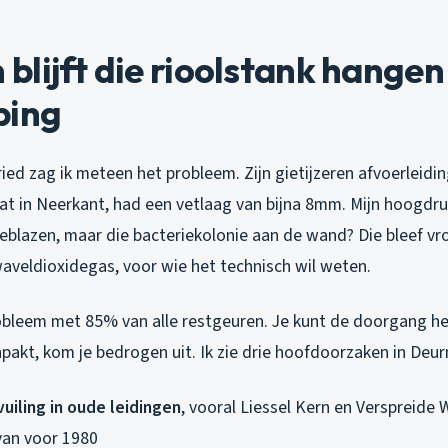
lijft die rioolstank hangen
ping
ried zag ik meteen het probleem. Zijn gietijzeren afvoerleidin
at in Neerkant, had een vetlaag van bijna 8mm. Mijn hoogdru
blazen, maar die bacteriekolonie aan de wand? Die bleef vr
aveldioxidegas, voor wie het technisch wil weten.
robleem met 85% van alle restgeuren. Je kunt de doorgang her
npakt, kom je bedrogen uit. Ik zie drie hoofdoorzaken in Deur
vuiling in oude leidingen
, vooral Liessel Kern en Verspreide
van voor 1980