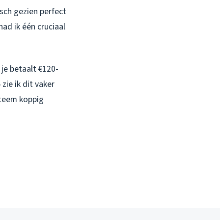
isch gezien perfect
ad ik één cruciaal
 je betaalt €120-
zie ik dit vaker
steem koppig