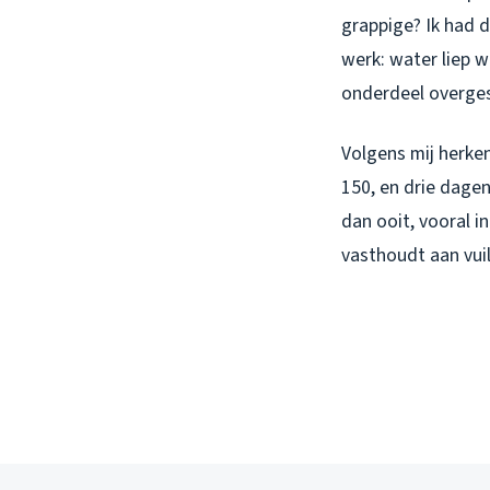
grappige? Ik had d
werk: water liep w
onderdeel overge
Volgens mij herken
150, en drie dagen
dan ooit, vooral 
vasthoudt aan vui