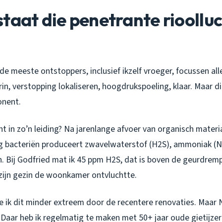
taat die penetrante rioollu
jn: de meeste ontstoppers, inclusief ikzelf vroeger, focussen 
in, verstopping lokaliseren, hoogdrukspoeling, klaar. Maar d
onent.
t in zo’n leiding? Na jarenlange afvoer van organisch materi
aag bacteriën produceert zwavelwaterstof (H2S), ammoniak (
 Bij Godfried mat ik 45 ppm H2S, dat is boven de geurdremp
ijn gezin de woonkamer ontvluchtte.
ie ik dit minder extreem door de recentere renovaties. Maar
 Daar heb ik regelmatig te maken met 50+ jaar oude gietijze