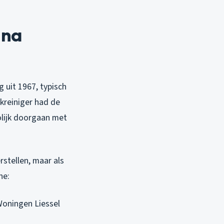
 na
g uit 1967, typisch
kreiniger had de
olijk doorgaan met
stellen, maar als
ne:
 Woningen Liessel