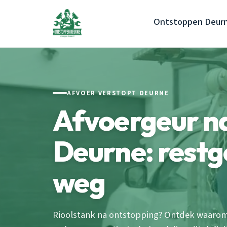
Ontstoppen Deur
AFVOER VERSTOPT DEURNE
Afvoergeur n
Deurne: restge
weg
Rioolstank na ontstopping? Ontdek waarom