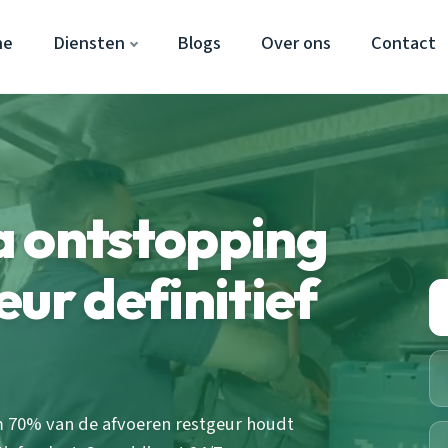
ne
Diensten
Blogs
Over ons
Contact
a ontstopping
ur definitief
 70% van de afvoeren restgeur houdt