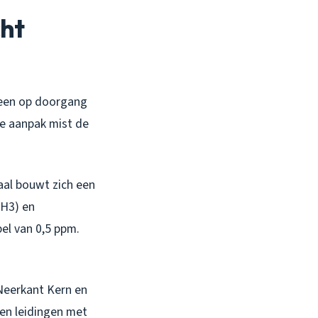
cht
alleen op doorgang
ie aanpak mist de
aal bouwt zich een
NH3) en
el van 0,5 ppm.
 Neerkant Kern en
ren leidingen met