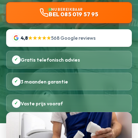
NU BEREIKBAAR
BEL 085 019 57 95
4,8
★★★★★
568 Google reviews
✓
Gratis telefonisch advies
✓
3 maanden garantie
✓
Vaste prijs vooraf