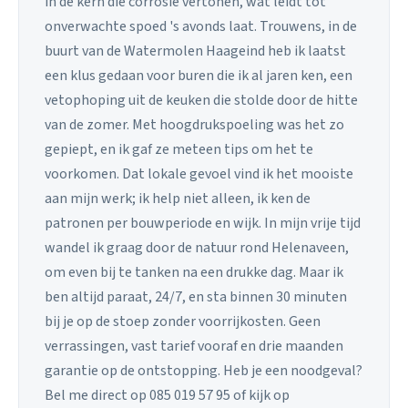
in de kern die corrosie vertonen, wat leidt tot
onverwachte spoed 's avonds laat. Trouwens, in de
buurt van de Watermolen Haageind heb ik laatst
een klus gedaan voor buren die ik al jaren ken, een
vetophoping uit de keuken die stolde door de hitte
van de zomer. Met hoogdrukspoeling was het zo
gepiept, en ik gaf ze meteen tips om het te
voorkomen. Dat lokale gevoel vind ik het mooiste
aan mijn werk; ik help niet alleen, ik ken de
patronen per bouwperiode en wijk. In mijn vrije tijd
wandel ik graag door de natuur rond Helenaveen,
om even bij te tanken na een drukke dag. Maar ik
ben altijd paraat, 24/7, en sta binnen 30 minuten
bij je op de stoep zonder voorrijkosten. Geen
verrassingen, vast tarief vooraf en drie maanden
garantie op de ontstopping. Heb je een noodgeval?
Bel me direct op 085 019 57 95 of kijk op