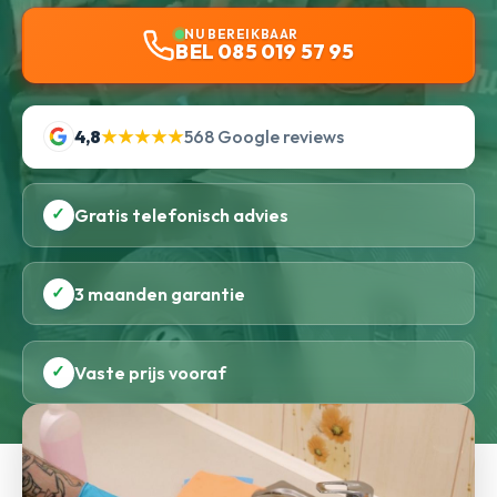
NU BEREIKBAAR
BEL 085 019 57 95
4,8
★★★★★
568 Google reviews
✓
Gratis telefonisch advies
✓
3 maanden garantie
✓
Vaste prijs vooraf