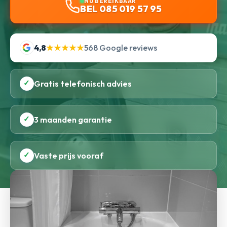
NU BEREIKBAAR
BEL 085 019 57 95
4,8
★★★★★
568 Google reviews
✓
Gratis telefonisch advies
✓
3 maanden garantie
✓
Vaste prijs vooraf