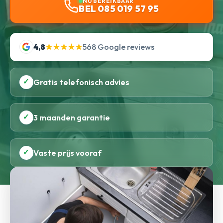
NU BEREIKBAAR
BEL 085 019 57 95
4,8
★★★★★
568 Google reviews
✓
Gratis telefonisch advies
✓
3 maanden garantie
✓
Vaste prijs vooraf