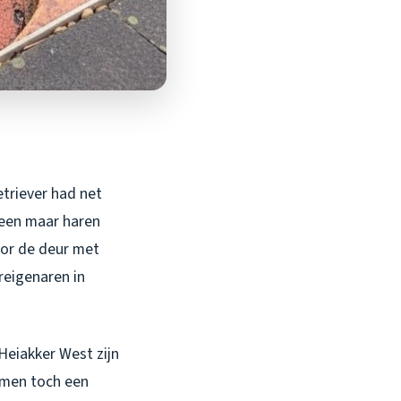
etriever had net
leen maar haren
voor de deur met
reigenaren in
Heiakker West zijn
rmen toch een