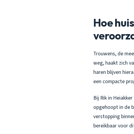
Hoe hui
veroorz
Trouwens, de mees
weg, haakt zich v
haren blijven hier
een compacte prop
Bij Rik in Heiakke
opgehoopt in de b
verstopping binne
bereikbaar voor di