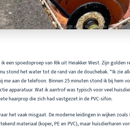
ik een spoedoproep van Rik uit Heiakker West. Zijn golden r
nu stond het water tot de rand van de douchebak. “Ik zie al
 hij me aan de telefoon. Binnen 25 minuten stond ik bij hem 
tie apparatuur. Wat ik aantrof was typisch voor veel huisdie
ete haarprop die zich had vastgezet in de PVC-sifon.
waar het vaak misgaat. De moderne leidingen in wijken zoals 
stekend materiaal (koper, PE en PVC), maar huisdierharen vo