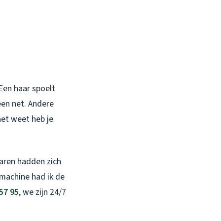
Een haar spoelt
een net. Andere
het weet heb je
haren hadden zich
rmachine had ik de
57 95
, we zijn 24/7