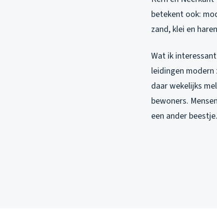
betekent ook: mod
zand, klei en har
Wat ik interessant
leidingen modern z
daar wekelijks mel
bewoners. Mensen 
een ander beestje