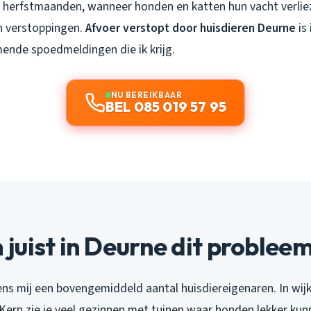
de herfstmaanden, wanneer honden en katten hun vacht verliez
n verstoppingen.
Afvoer verstopt door huisdieren Deurne
is
nde spoedmeldingen die ik krijg.
NU BEREIKBAAR
BEL 085 019 57 95
uist in Deurne dit probleem
ns mij een bovengemiddeld aantal huisdiereigenaren. In wijk
Kern zie je veel gezinnen met tuinen waar honden lekker kun