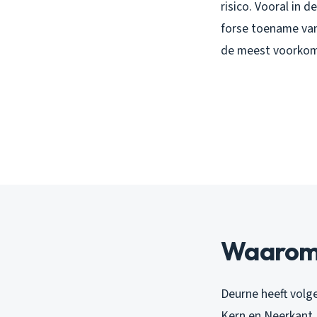
risico. Vooral in 
forse toename va
de meest voorkome
Waarom j
Deurne heeft volge
Kern en Neerkant 