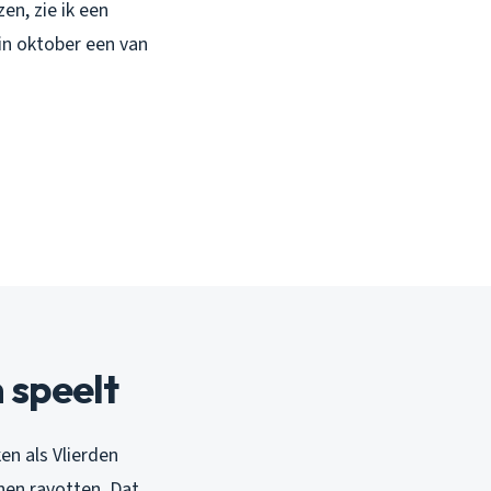
en, zie ik een
 in oktober een van
 speelt
en als Vlierden
nen ravotten. Dat