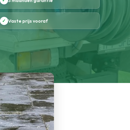
✓
3 maanden garantie
✓
Vaste prijs vooraf