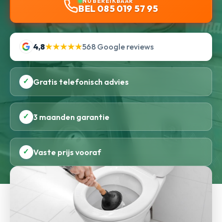
NU BEREIKBAAR
BEL 085 019 57 95
4,8
★★★★★
568 Google reviews
✓
Gratis telefonisch advies
✓
3 maanden garantie
✓
Vaste prijs vooraf